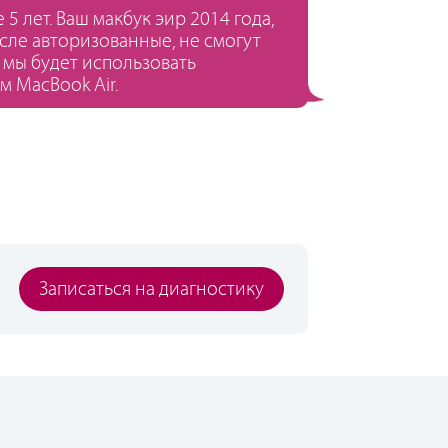
 лет. Ваш макбук эир 2014 года,
сле авторизованные, не смогут
 мы будет использовать
м MacBook Air.
Записаться на диагностику