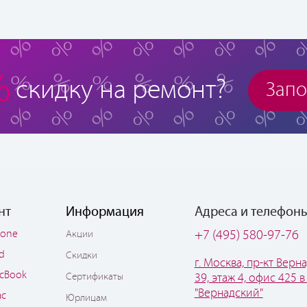
%
скидку на ремонт?
Запо
нт
Информация
Адреса и телефон
hone
+7 (495) 580-97-76
Акции
ad
Скидки
г. Москва, пр-кт Верна
cBook
Сертификаты
39, этаж 4, офис 425 в
"Вернадский"
ac
Юрлицам