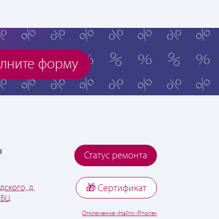
лните форму
ы
Статус ремонта
дского, д.
🎁 Cертификат
 БЦ
Отключение «Найти iPhone»