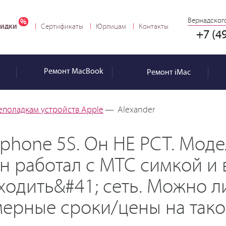
Вернадского
идки
Сертификаты
Юрлицам
Контакты
+7 (4
Ремонт
MacBook
Ремонт
iMac
еполадкам устройств Apple
—
Alexander
Iphone 5S. Он НЕ РСТ. Мод
н работал с МТС симкой и 
аходить&#41; сеть. Можно л
мерные сроки/цены на тако