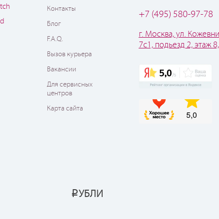
tch
Контакты
+7 (495) 580-97-78
od
Блог
г. Москва, ул. Кожевни
F.A.Q.
7с1, подьезд 2, этаж 8
Вызов курьера
Вакансии
Для сервисных
центров
Карта сайта
УБЛИ
Р