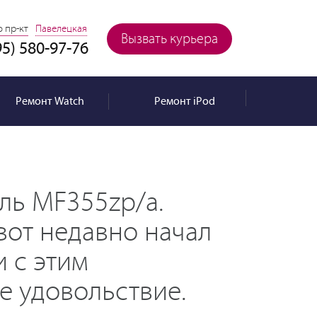
 пр-кт
Павелецкая
Вызвать курьера
95) 580-97-76
Ремонт
Watch
Ремонт
iPod
ель MF355zp/a.
вот недавно начал
и с этим
е удовольствие.