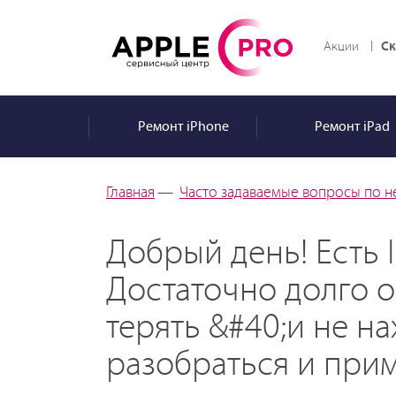
Ск
Акции
Ремонт
iPhone
Ремонт
iPad
Главная
—
Часто задаваемые вопросы по н
Добрый день! Есть 
Достаточно долго о
терять &#40;и не н
разобраться и при