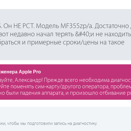
S. Он НЕ РСТ. Модель MF355zp/a. Достаточно
вот недавно начал терять &#40;и не находит
обраться и примерные сроки/цены на такое
нженера Apple Pro
вуйте, Александр! Прежде всего необходима диагност
йте поменять сим-карту/другого оператора, проблема
о были падения аппарата, и произошло отбивание ря
и, чтобы мы подготовили запись на диагностику.