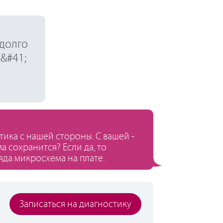
 долго
ь&#41;
ика с нашей стороны. С вашей -
 сохранится? Если да, то
да микросхема на плате.
Записаться на диагностику