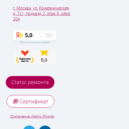
г. Москва, ул. Кожевническая,
д. 7с1, подьезд 2, этаж 8, офис
204
Статус ремонта
🎁 Cертификат
Отключение «Найти iPhone»