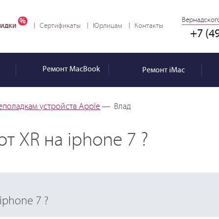
Вернадского
идки
Сертификаты
Юрлицам
Контакты
+7 (4
Ремонт
MacBook
Ремонт
iMac
еполадкам устройств Apple
—
Влад
т XR на iphone 7 ?
iphone 7 ?