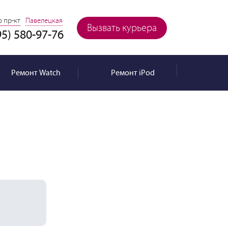
 пр-кт
Павелецкая
Вызвать курьера
95) 580-97-76
Ремонт
Watch
Ремонт
iPod