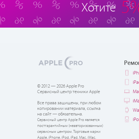
5
Хотите
Ремо
iP
iP
© 2012 — 2026 Apple Pro
Ma
Сервисный центр техники Apple
iM
Все права защищены, при любом
копировании материала, ссылка
Wa
на сайт — обязательна.
iP
Сервисный центр Apple Pro является
постгарантийным (неавторизованным)
сервисным центром. Торговые марки
Apple, iPhone, iPod, iPad, Mac, iMac,