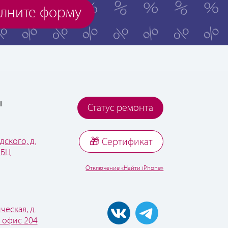
лните форму
ы
Статус ремонта
дского, д.
🎁 Cертификат
 БЦ
Отключение «Найти iPhone»
ческая, д.
, офис 204