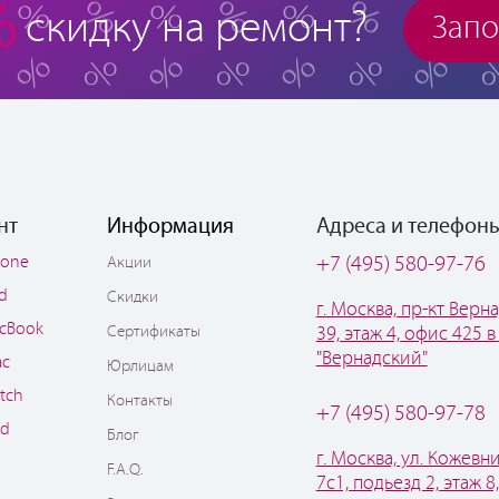
%
скидку на ремонт?
Запо
нт
Информация
Адреса и телефон
hone
+7 (495) 580-97-76
Акции
ad
Скидки
г. Москва, пр-кт Верна
cBook
Сертификаты
39, этаж 4, офис 425 в
"Вернадский"
ac
Юрлицам
tch
Контакты
+7 (495) 580-97-78
od
Блог
г. Москва, ул. Кожевни
F.A.Q.
7с1, подьезд 2, этаж 8