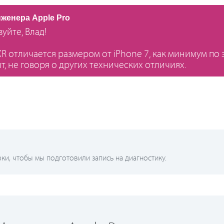
нженера Apple Pro
уйте, Влад!
XR отличается размером от iPhone 7, как минимум по
т, не говоря о других технических отличиях.
и, чтобы мы подготовили запись на диагностику.