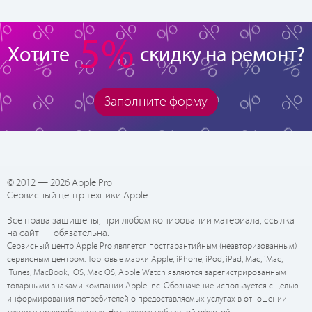
5%
Хотите
скидку на ремонт?
Заполните форму
© 2012 — 2026 Apple Pro
Сервисный центр техники Apple
Все права защищены, при любом копировании материала, ссылка
на сайт — обязательна.
Сервисный центр Apple Pro является постгарантийным (неавторизованным)
сервисным центром. Торговые марки Apple, iPhone, iPod, iPad, Mac, iMac,
iTunes, MacBook, iOS, Mac OS, Apple Watch являются зарегистрированным
товарными знаками компании Apple Inc. Обозначение используется с целью
информирования потребителей о предоставляемых услугах в отношении