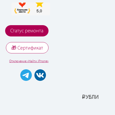
Статус ремонта
🎁 Cертификат
Отключение «Найти iPhone»
УБЛИ
Р