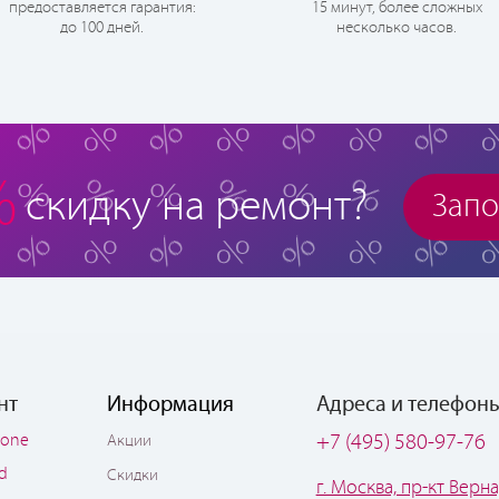
предоставляется гарантия:
15 минут, более сложных
до 100 дней.
несколько часов.
%
скидку на ремонт?
Запо
нт
Информация
Адреса и телефон
hone
+7 (495) 580-97-76
Акции
ad
Скидки
г. Москва, пр-кт Верна