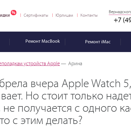
Вернадского
идки
Сертификаты
Юрлицам
Контакты
+7 (4
Ремонт
MacBook
Ремонт
iMac
еполадкам устройств Apple
—
Арина
рела вчера Apple Watch 5,
вает. Но стоит только надет
, не получается с одного к
о с этим делать?