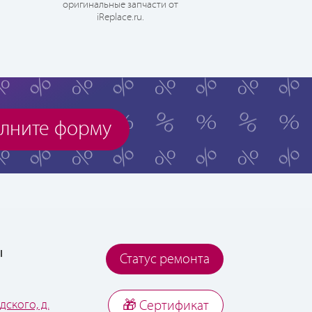
оригинальные запчасти от
iReplace.ru.
лните форму
ы
Статус ремонта
дского, д.
🎁 Cертификат