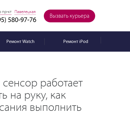
 пр-кт
Павелецкая
Вызвать курьера
95) 580-97-76
Ремонт
Watch
Ремонт
iPod
 сенсор работает
ь на руку, как
асания выполнить