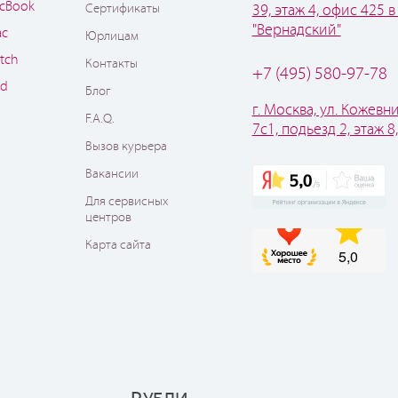
cBook
Сертификаты
39, этаж 4, офис 425 в
"Вернадский"
ac
Юрлицам
tch
Контакты
+7 (495) 580-97-78
od
Блог
г. Москва, ул. Кожевни
F.A.Q.
7с1, подьезд 2, этаж 8
Вызов курьера
Вакансии
Для сервисных
центров
Карта сайта