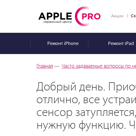
Ск
Акции
Ремонт
iPhone
Ремонт
iPad
Главная
—
Часто задаваемые вопросы по н
Добрый день. Приоб
отлично, все устраи
сенсор затупляется
нужную функцию. Чт