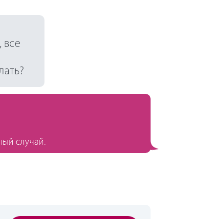
 все
лать?
ный случай.