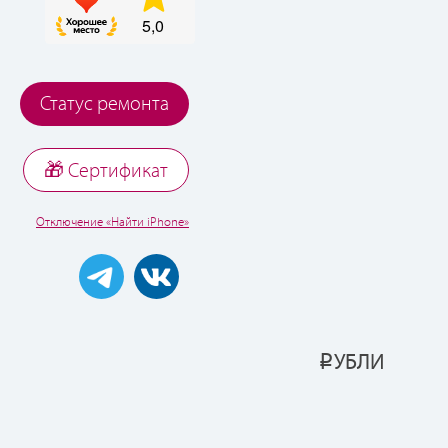
Статус ремонта
🎁 Cертификат
Отключение «Найти iPhone»
УБЛИ
Р