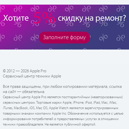
5%
Хотите
скидку на ремонт?
Заполните форму
© 2012 — 2026 Apple Pro
Сервисный центр техники Apple
Все права защищены, при любом копировании материала, ссылка
на сайт — обязательна.
Сервисный центр Apple Pro является постгарантийным (неавторизованным)
сервисным центром. Торговые марки Apple, iPhone, iPod, iPad, Mac, iMac,
iTunes, MacBook, iOS, Mac OS, Apple Watch являются зарегистрированным
товарными знаками компании Apple Inc. Обозначение используется с целью
информирования потребителей о предоставляемых услугах в отношении
техники правообладателя. Не является публичной офертой.