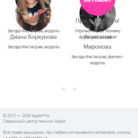
Катя Добрая
Присоединяйся!
Звезда Инстаграм, модель
Отремонтируй технику
Диана Коркунова
Анастасия
Apple уже сегодня!
Миронова
Звезда Инстаграм, модель
Звезда Инстаграм, фитнес-
модель
© 2012 — 2026 Apple Pro
Сервисный центр техники Apple
Все права защищены, при любом копировании материала, ссылка
на сайт — обязательна.