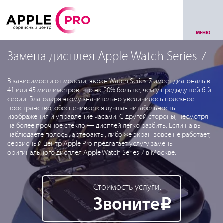
МЕНЮ
Замена дисплея Apple Watch Series 7
В зависимости от модели, экран Watch Series 7 имеет диагональ в
41 или 45 миллиметров, что на 20% больше, чем у предыдущей 6-й
серии. Благодаря этому значительно увеличилось полезное
пространство, обеспечивается лучшая читабельность
изображения и управление часами. С другой стороны, несмотря
на более прочное стекло — дисплей легко разбить. Если на вы
наблюдаете полосы, артефакты, либо же экран вовсе не работает,
сервисный центр Apple Pro предлагает услугу замены
оригинального дисплея Apple Watch Series 7 в Москве.
Стоимость услуги:
Звоните
Р