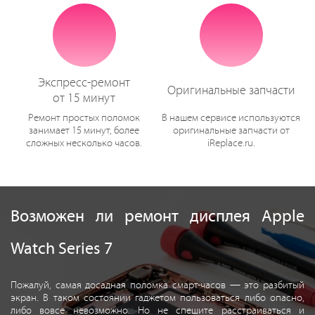
Экспресс-ремонт
Оригинальные запчасти
от 15 минут
Ремонт простых поломок
В нашем сервисе используются
занимает 15 минут, более
оригинальные запчасти от
сложных несколько часов.
iReplace.ru.
Возможен ли ремонт дисплея Apple
Watch Series 7
Пожалуй, самая досадная поломка смарт-часов — это разбитый
экран. В таком состоянии гаджетом пользоваться либо опасно,
либо вовсе невозможно. Но не спешите расстраиваться и