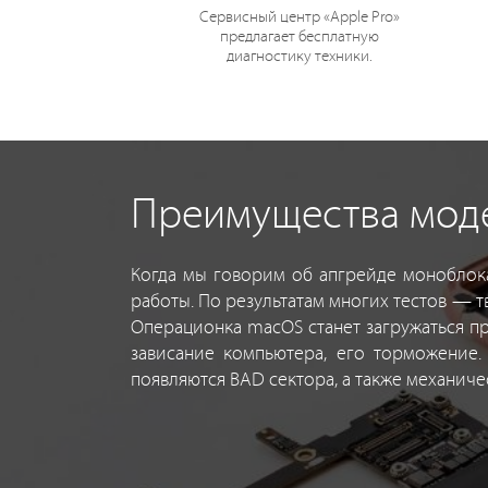
Сервисный центр «Apple Pro»
предлагает бесплатную
диагностику техники.
Преимущества моде
Когда мы говорим об апгрейде моноблока
работы. По результатам многих тестов — т
Операционка macOS станет загружаться пр
зависание компьютера, его торможение.
появляются BAD сектора, а также механиче