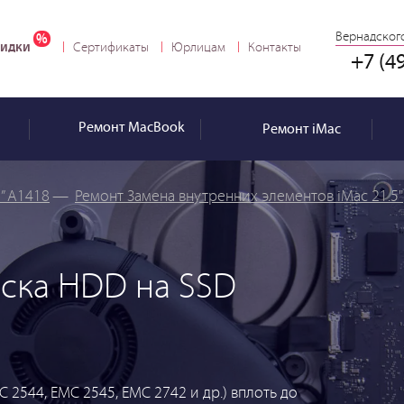
Вернадского
идки
Сертификаты
Юрлицам
Контакты
+7 (4
Ремонт
MacBook
Ремонт
iMac
5” A1418
—
Ремонт Замена внутренних элементов iMac 21.5"
иска HDD на SSD
2544, EMC 2545, EMC 2742 и др.) вплоть до