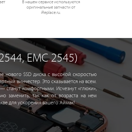
ает
В нашем сервисе используются
оригинальные запчасти от
iReplace.ru.
2544, EMC 2545)
ие нового SSD диска с высокой скоростью
ртный винчестер. Это сказывается на всем.
 — станут комфортными. Исчезнут «глюки»,
о заменить, так как от возраста на нем
скве для ускорения вашего Аймак!