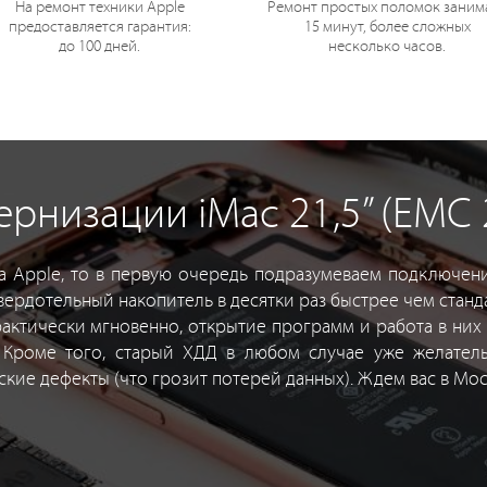
На ремонт техники Apple
Ремонт простых поломок заним
предоставляется гарантия:
15 минут, более сложных
до 100 дней.
несколько часов.
рнизации iMac 21,5” (EMC 
 Apple, то в первую очередь подразумеваем подключен
вердотельный накопитель в десятки раз быстрее чем станда
актически мгновенно, открытие программ и работа в них
 Кроме того, старый ХДД в любом случае уже желательн
ские дефекты (что грозит потерей данных). Ждем вас в Мо