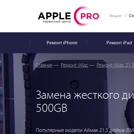
Ск
Акции
Ремонт
iPhone
Ремонт
iPad
Главная
—
Ремонт iMac
—
Ремонт iMac 21.
Замена жесткого д
500GB
Популярные модели Аймак 21,5 дюйма (EMC 