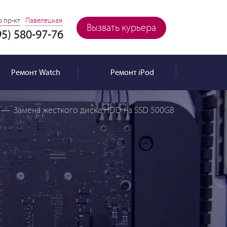
 пр-кт
Павелецкая
Вызвать курьера
95) 580-97-76
Ремонт
Watch
Ремонт
iPod
—
Замена жесткого диска HDD на SSD 500GB