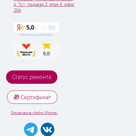
д. 7с1, подьезд 2, этаж 8, офис
204
Статус ремонта
🎁 Cертификат
Отключение «Найти iPhone»