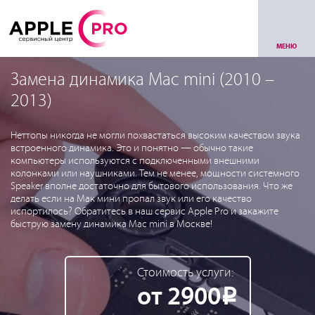
МЕНЮ
Замена динамика Mac mini (2010 –
2013)
Неттопы никогда не могли похвастаться высоким качеством звука
встроенного динамика. Это и понятно — обычно такие
компьютеры используются с подключенными внешними
колонками или наушниками. Тем не менее, мощности системного
Speaker вполне достаточно для бытового использования. Что же
делать если на Мак мини пропал звук или его качество
испортилось? Обратитесь в наш сервис Apple Pro и закажите
быструю замену динамика Mac mini в Москве!
Стоимость услуги:
от 2900
Р