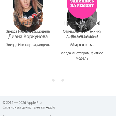
Катя Добрая
Присоединяйся!
Звезда Инстаграм, модель
Отремонтируй технику
Диана Коркунова
Анастасия
Apple уже сегодня!
Миронова
Звезда Инстаграм, модель
Звезда Инстаграм, фитнес-
модель
© 2012 — 2026 Apple Pro
Сервисный центр техники Apple