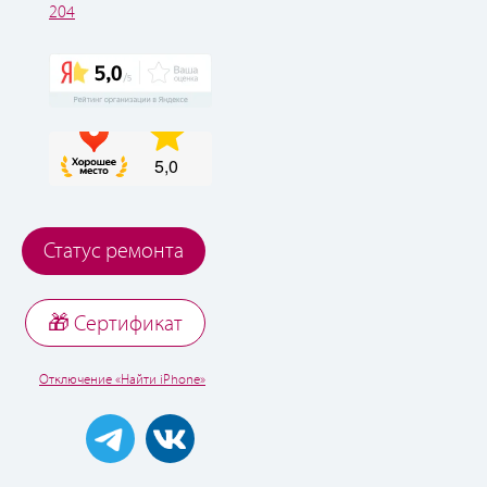
204
Статус ремонта
🎁 Cертификат
Отключение «Найти iPhone»