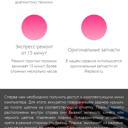
диагностику техники.
Экспресс-ремонт
Оригинальные запчасти
от 15 минут
Ремонт простых поломок
В нашем сервисе используются
занимает 15 минут, более
оригинальные запчасти от
сложных несколько часов.
iReplace.ru.
Сперва нам необходимо получить доступ к комплектующим мини
компьютера. Для этого аккуратно поворачиваем заднюю крышку
до тихого щелчка на соответствующую отметку. Планки памяти
расположены внутри справа они бывают зеленого, синего или
черного цветов. Извлекаем планки, предварительно отодвигая
крепк в разные стороны (по бокам). Планка "выскочит" из разъема,