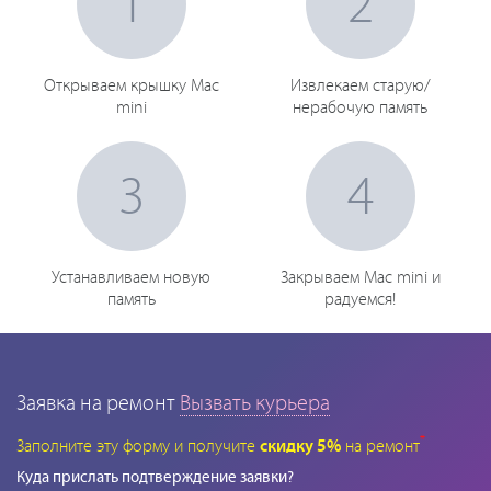
1
2
Открываем крышку Mac
Извлекаем старую/
mini
нерабочую память
3
4
Устанавливаем новую
Закрываем Mac mini и
память
радуемся!
Заявка на ремонт
Вызвать курьера
*
Заполните эту форму и получите
скидку 5%
на ремонт
Куда прислать подтверждение заявки?