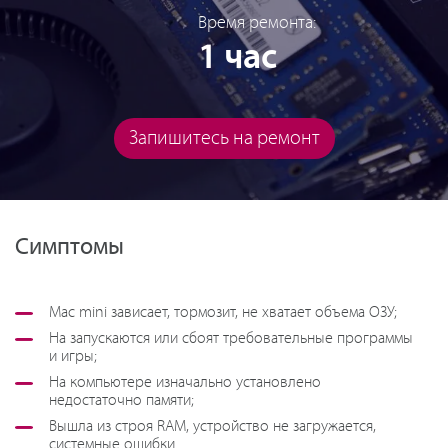
Время ремонта:
1 час
Запишитесь на ремонт
Симптомы
Mac mini зависает, тормозит, не хватает объема ОЗУ;
На запускаются или сбоят требовательные программы
и игры;
На компьютере изначально установлено
недостаточно памяти;
Вышла из строя RAM, устройство не загружается,
системные ошибки.