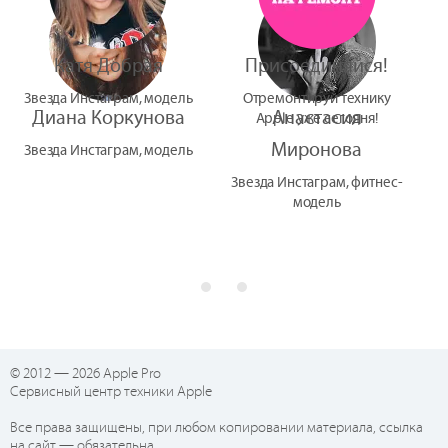
Катя Добрая
Присоединяйся!
Звезда Инстаграм, модель
Отремонтируй технику
Диана Коркунова
Анастасия
Apple уже сегодня!
Миронова
Звезда Инстаграм, модель
Звезда Инстаграм, фитнес-
модель
© 2012 — 2026 Apple Pro
Сервисный центр техники Apple
Все права защищены, при любом копировании материала, ссылка
на сайт — обязательна.