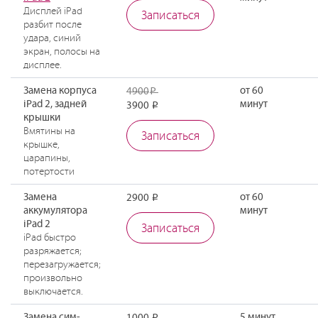
Дисплей iPad
Записаться
разбит после
удара, синий
экран, полосы на
дисплее.
Замена корпуса
от 60
4900
Р
iPad 2, задней
минут
3900
Р
крышки
Вмятины на
Записаться
крышке,
царапины,
потертости
Замена
от 60
2900
Р
аккумулятора
минут
iPad 2
Записаться
iPad быстро
разряжается;
перезагружается;
произвольно
выключается.
Замена сим-
5 минут
Р