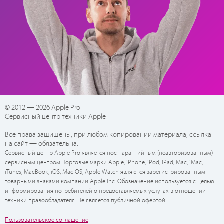
© 2012 — 2026 Apple Pro
Сервисный центр техники Apple
Все права защищены, при любом копировании материала, ссылка
на сайт — обязательна.
Сервисный центр Apple Pro является постгарантийным (неавторизованным)
сервисным центром. Торговые марки Apple, iPhone, iPod, iPad, Mac, iMac,
iTunes, MacBook, iOS, Mac OS, Apple Watch являются зарегистрированным
товарными знаками компании Apple Inc. Обозначение используется с целью
информирования потребителей о предоставляемых услугах в отношении
техники правообладателя. Не является публичной офертой.
Пользовательское соглашение