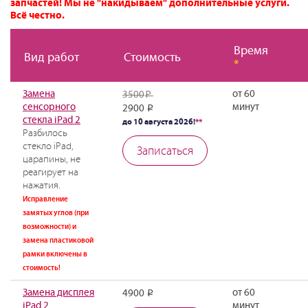
запчастей! Мы не "накидываем" дополнительные услуги.
Всё честно.
Время
Вид работ
Стоимость
*
Замена
от 60
3500
Р
сенсорного
минут
2900
Р
стекла iPad 2
до 10 августа 2026!
**
Разбилось
стекло iPad,
Записаться
царапины, не
реагирует на
нажатия.
Исправление
замятых углов (при
возможности) и
замена пластиковой
рамки включены в
стоимость!
Замена дисплея
от 60
4900
Р
iPad 2
минут