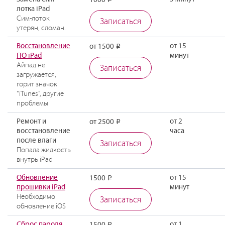
1000
лотка iPad
Сим-лоток
Записаться
утерян, сломан.
Восстановление
от 15
от 1500
Р
ПО iPad
минут
Айпад не
Записаться
загружается,
горит значок
"iTunes", другие
проблемы
Ремонт и
от 2
от 2500
Р
восстановление
часа
после влаги
Записаться
Попала жидкость
внутрь iPad
Обновление
от 15
1500
Р
прошивки iPad
минут
Необходимо
Записаться
обновление iOS
Сброс пароля
от 1
Р