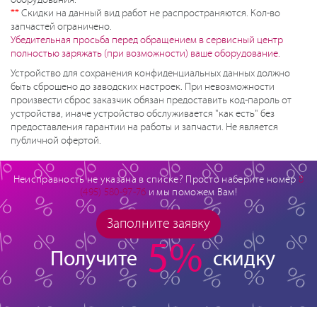
оборудования.
**
Скидки на данный вид работ не распространяются. Кол-во
запчастей ограничено.
Убедительная просьба перед обращением в сервисный центр
полностью заряжать (при возможности) ваше оборудование.
Устройство для сохранения конфиденциальных данных должно
быть сброшено до заводских настроек. При невозможности
произвести сброс заказчик обязан предоставить код-пароль от
устройства, иначе устройство обслуживается "как есть" без
предоставления гарантии на работы и запчасти. Не является
публичной офертой.
Неисправность не указана в списке? Просто наберите номер
8
(495) 580-97-76
и мы поможем Вам!
Заполните заявку
5%
Получите
скидку