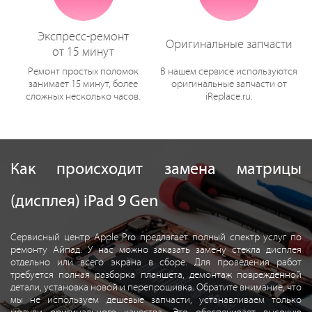
Экспресс-ремонт
Оригинальные запчасти
от 15 минут
Ремонт простых поломок
В нашем сервисе используются
занимает 15 минут, более
оригинальные запчасти от
сложных несколько часов.
iReplace.ru.
Как происходит замена матрицы
(дисплея) iPad 9 Gen
Сервисный центр Apple Pro предлагает полный спектр услуг по
ремонту Айпад. У нас можно заказать замену стекла дисплея
отдельно или всего экрана в сборе. Для проведения работ
требуется полная разборка планшета, демонтаж поврежденной
детали, установка новой и перепрошивка. Обратите внимание, что
мы не используем дешевые запчасти, устанавливаем только