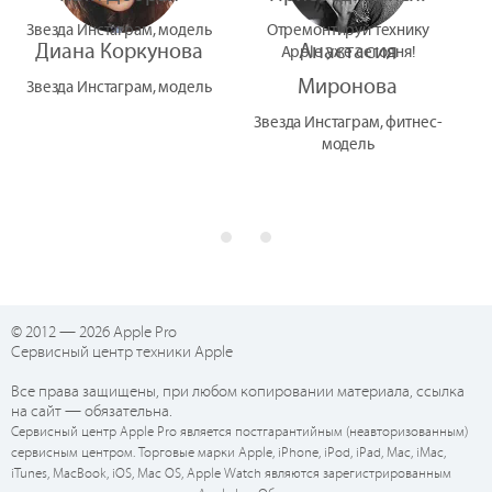
Звезда Инстаграм, модель
Отремонтируй технику
Диана Коркунова
Анастасия
Apple уже сегодня!
Миронова
Звезда Инстаграм, модель
Звезда Инстаграм, фитнес-
модель
© 2012 — 2026 Apple Pro
Сервисный центр техники Apple
Все права защищены, при любом копировании материала, ссылка
на сайт — обязательна.
Сервисный центр Apple Pro является постгарантийным (неавторизованным)
сервисным центром. Торговые марки Apple, iPhone, iPod, iPad, Mac, iMac,
iTunes, MacBook, iOS, Mac OS, Apple Watch являются зарегистрированным