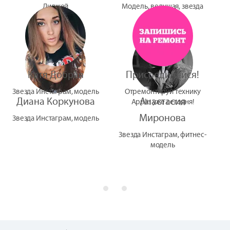
Диджей
Модель, ведущая, звезда
УтУба
Катя Добрая
Присоединяйся!
Звезда Инстаграм, модель
Отремонтируй технику
Диана Коркунова
Анастасия
Apple уже сегодня!
Миронова
Звезда Инстаграм, модель
Звезда Инстаграм, фитнес-
модель