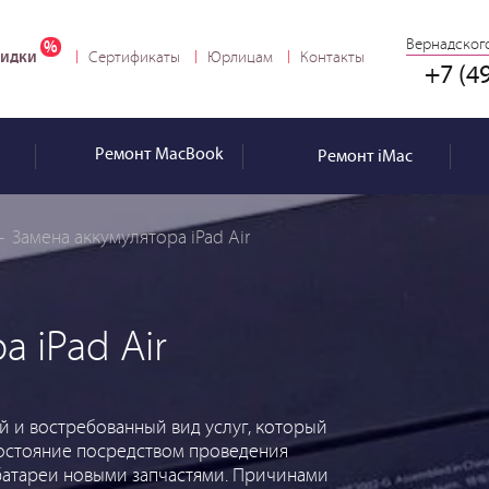
Вернадского
идки
Сертификаты
Юрлицам
Контакты
+7 (4
Ремонт
MacBook
Ремонт
iMac
—
Замена аккумулятора iPad Air
 iPad Air
й и востребованный вид услуг, который
состояние посредством проведения
батареи новыми запчастями. Причинами