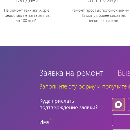
100 дней
от 15 минут
На ремонт техники Apple
Ремонт простых поломок заним
предоставляется гарантия:
15 минут, более сложных
до 100 дней.
несколько часов.
Заявка на ремонт
Выз
Заполните эту форму и получите
Куда прислать
подтверждение заявки?
*
Имя