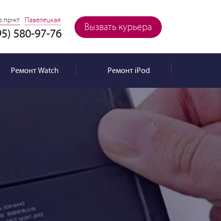
 пр-кт
Павелецкая
Вызвать курьера
95) 580-97-76
Ремонт
Watch
Ремонт
iPod