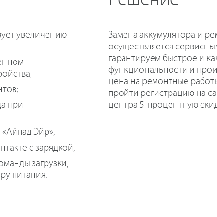
Решение
вует увеличению
Замена аккумулятора и р
осуществляется сервисны
гарантируем быстрое и к
ренном
функциональности и прои
ойства;
цена на ремонтные работ
нтов;
пройти регистрацию на са
центра 5-процентную скид
да при
 «Айпад Эйр»;
нтакте с зарядкой;
оманды загрузки,
ру питания.