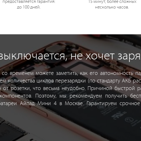
предоставляется гарантия:
15 минут, более сложных
до 100 дней.
несколько часов.
 выключается, не хочет зар
о со временем можете заметить, как его автономность па
ем количества циклов перезарядки (по стандарту АКБ рас
ко от розетки, что весьма неудобно. Причиной быстрой р
компонентов. Поэтому, мы рекомендуем получить бесп
атареи Айпад Мини 4 в Москве. Гарантируем срочное 