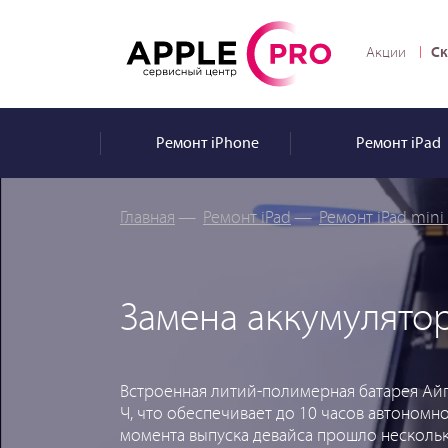
Ск
Акции
Ремонт
iPhone
Ремонт
iPad
Главная
—
Ремонт iPad
—
Ремонт iPad mini
Замена аккумулятор
Встроенная литий-полимерная батарея Айп
Ч, что обеспечивает до 10 часов автономно
момента выпуска девайса прошло нескольк