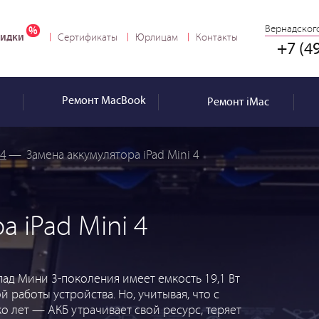
Вернадского
идки
Сертификаты
Юрлицам
Контакты
+7 (4
Ремонт
MacBook
Ремонт
iMac
 4
—
Замена аккумулятора iPad Mini 4
а iPad Mini 4
ад Мини 3-поколения имеет емкость 19,1 Вт
й работы устройства. Но, учитывая, что с
о лет — АКБ утрачивает свой ресурс, теряет