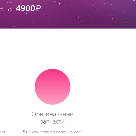
ена:
4900
Р
Оригинальные
запчасти
ает
В нашем сервисе используются