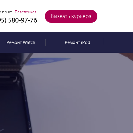
 пр-кт
Павелецкая
Вызвать курьера
95) 580-97-76
Ремонт
Watch
Ремонт
iPod