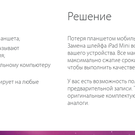
Решение
Потеря планшетом мобиль
ланшета;
Замена шлейфа iPad Mini 
ызывают
вашего устройства. Все м
я;
максимально сжатие сроки,
альному компьютеру
чтобы выполнить качеств
У вас есть возможность п
гирует на любые
предварительной записи. 
оригинальные комплектую
аналоги.