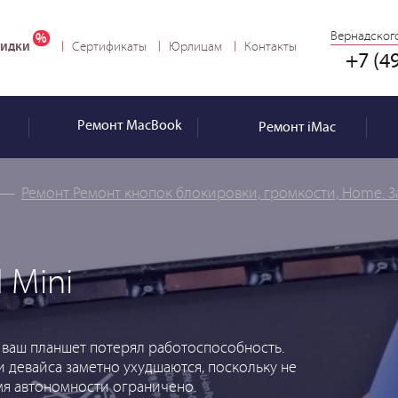
Вернадского
идки
Сертификаты
Юрлицам
Контакты
+7 (4
Ремонт
MacBook
Ремонт
iMac
—
Ремонт Ремонт кнопок блокировки, громкости, Home. З
 Mini
и ваш планшет потерял работоспособность.
 девайса заметно ухудшаются, поскольку не
мя автономности ограничено.