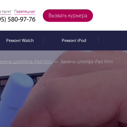
 пр-кт
Павелецкая
Вызвать курьера
95) 580-97-76
Ремонт
Watch
Ремонт
iPod
амена шлейфов iPad Mini
—
Замена шлейфа iPad Mini