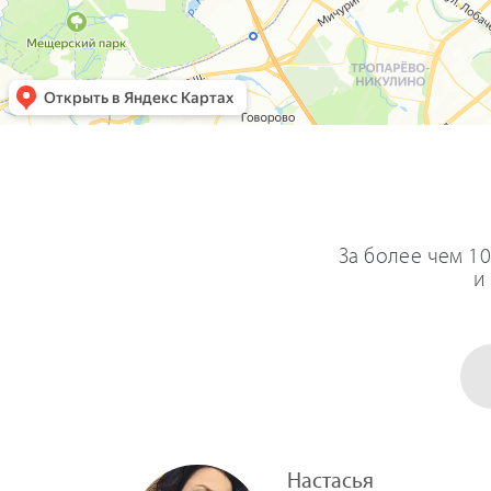
За более чем 1
и
Настасья