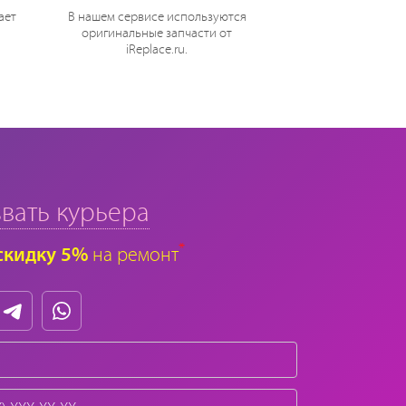
ает
В нашем сервисе используются
оригинальные запчасти от
iReplace.ru.
вать курьера
*
скидку 5%
на ремонт