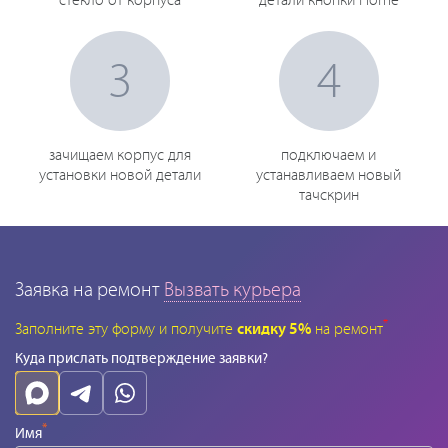
стекло от корпуса
детали кнопки Home
3
4
зачищаем корпус для
подключаем и
установки новой детали
устанавливаем новый
тачскрин
Заявка на ремонт
Вызвать курьера
*
Заполните эту форму и получите
скидку 5%
на ремонт
Куда прислать подтверждение заявки?
*
Имя