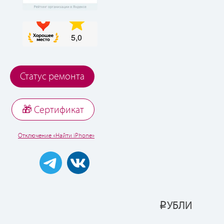
Статус ремонта
🎁 Cертификат
Отключение «Найти iPhone»
УБЛИ
Р