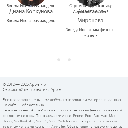
Звезда Инстаграм, модель
Отремонтируй технику
Диана Коркунова
Анастасия
Apple уже сегодня!
Миронова
Звезда Инстаграм, модель
Звезда Инстаграм, фитнес-
модель
© 2012 — 2026 Apple Pro
Сервисный центр техники Apple
Все права защищены, при любом копировании материала, ссылка
на сайт — обязательна.
Сервисный центр Apple Pro является постгарантийным (неавторизованным)
сервисным центром. Торговые марки Apple, iPhone, iPod, iPad, Mac, iMac,
iTunes, MacBook, iOS, Mac OS, Apple Watch являются зарегистрированным
товарными знаками компании Apple Inc. Обозначение используется с целью