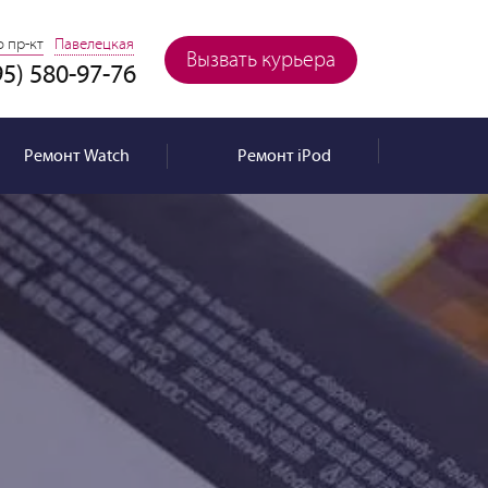
 пр-кт
Павелецкая
Вызвать курьера
95) 580-97-76
Ремонт
Watch
Ремонт
iPod