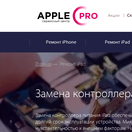
Ск
Акции
Ремонт
iPhone
Ремонт
iPad
Главная
—
Ремонт iPad
Замена контроллера
Замена контроллера питания iPad обеспеч
долгий срок эксплуатации устройства. М
чувствительностью к внешним факторам. Н