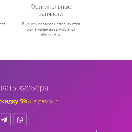
Оригинальные
запчасти
ает
В нашем сервисе используются
оригинальные запчасти от
iReplace.ru.
вать курьера
*
скидку 5%
на ремонт