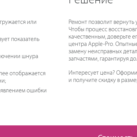
Решение
гружается или
Ремонт позволит вернуть 
Чтобы процесс восстанов
качественным, доверьте 
вует показатель
центра Apple-Pro. Опытны
замену неисправных дета
ключении шнура
запчастями, гарантируя до
Интересует цена? Оформит
плее отображается
и получите скидку в разме
ни;
оявлением ошибки