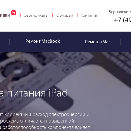
Вернадского
идки
Сертификаты
Юрлицам
Контакты
+7 (4
Ремонт
MacBook
Ремонт
iMac
 питания iPad
ит корректный расход электроэнергии и
икросхема отличается повышенной
а работоспособность компонента влияет