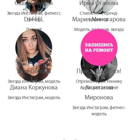
Саша Гринуля
Ирма Оганова
Звезда Инстаграм, фитнесс
Стилист, PR, бренд-
DJ FEEL
Мария Миногарова
тренер
директор
Диджей
Модель, ведущая, звезда
УтУба
Катя Добрая
Присоединяйся!
Звезда Инстаграм, модель
Отремонтируй технику
Диана Коркунова
Анастасия
Apple уже сегодня!
Миронова
Звезда Инстаграм, модель
Звезда Инстаграм, фитнес-
модель