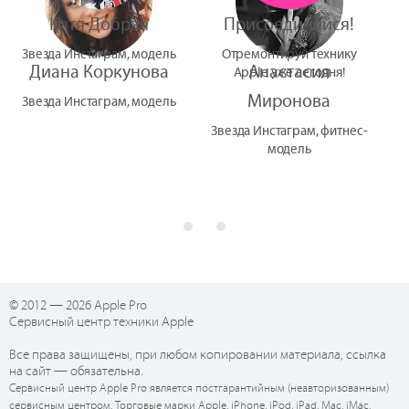
Катя Добрая
Присоединяйся!
Звезда Инстаграм, модель
Отремонтируй технику
Диана Коркунова
Анастасия
Apple уже сегодня!
Миронова
Звезда Инстаграм, модель
Звезда Инстаграм, фитнес-
модель
© 2012 — 2026 Apple Pro
Сервисный центр техники Apple
Все права защищены, при любом копировании материала, ссылка
на сайт — обязательна.
Сервисный центр Apple Pro является постгарантийным (неавторизованным)
сервисным центром. Торговые марки Apple, iPhone, iPod, iPad, Mac, iMac,