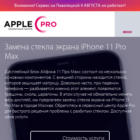
Внимание! Сервис на Павелецкой 9 АВГУСТА не работает!
МЕНЮ
Замена стекла экрана iPhone 11 Pro
Max
Дисплейный блок Айфона 11 Про Макс состоит из нескольких
основных компонентов. С внешней стороны находится стекло,
которое защищает матрицу. Довольно часто, при падении
телефона — разбивается именно этот элемент, появляются
трещины, сколы, царапины. В этом случае не обязательно менять
весь дисплей, мы предлагаем замену стекла экрана на iPhone 11
Pro Max в городе Москва. Обратитесь в сервисный центр Apple Pro
для быстрого решения проблемы с разбитым стеклом. Доступная
цена услуги.
Стоимость услуги: