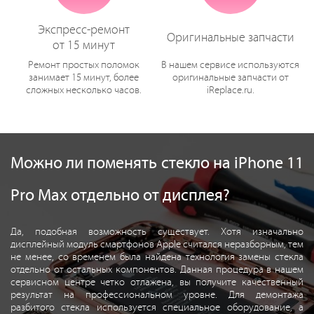
Экспресс-ремонт
Оригинальные запчасти
от 15 минут
Ремонт простых поломок
В нашем сервисе используются
занимает 15 минут, более
оригинальные запчасти от
сложных несколько часов.
iReplace.ru.
Можно ли поменять стекло на iPhone 11
Pro Max отдельно от дисплея?
Да, подобная возможность существует. Хотя изначально
дисплейный модуль смартфонов Apple считался неразборным, тем
не менее, со временем была найдена технология замены стекла
отдельно от остальных компонентов. Данная процедура в нашем
сервисном центре четко отлажена, вы получите качественный
результат на профессиональном уровне. Для демонтажа
разбитого стекла используется специальное оборудование, а