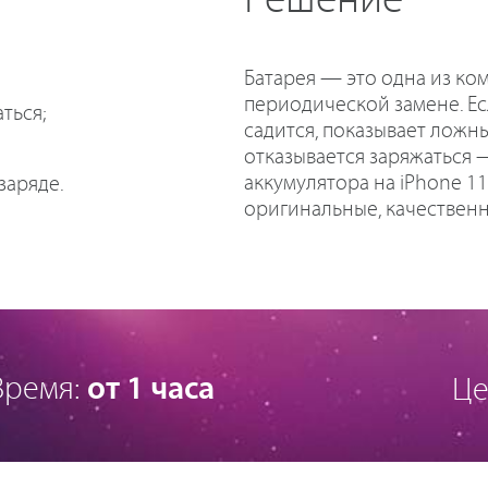
Решение
Батарея — это одна из ко
периодической замене. Ес
ться;
садится, показывает ложн
отказывается заряжаться 
аккумулятора на iPhone 11
заряде.
оригинальные, качественн
Время:
от 1 часа
Це