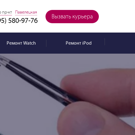
 пр-кт
Павелецкая
Вызвать курьера
95) 580-97-76
Ремонт
Watch
Ремонт
iPod