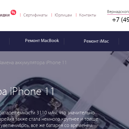
Вернадского
идки
Сертификаты
Юрлицам
Контакты
+7 (4
Ремонт
MacBook
Ремонт
iMac
Замена аккумулятора iPhone 11
а iPhone 11
батарея емкости 3110 мАч, что значительно
арейка также стала немного крупнее и толще.
увеличилось, все же батарея со временем