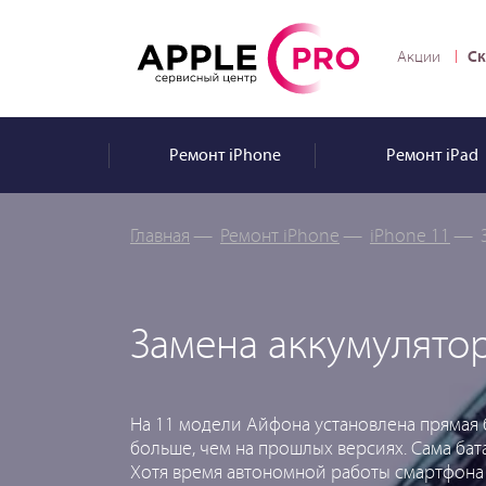
Ск
Акции
Ремонт
iPhone
Ремонт
iPad
Главная
—
Ремонт iPhone
—
iPhone 11
—
Замена аккумулятор
На 11 модели Айфона установлена прямая 
больше, чем на прошлых версиях. Сама бат
Хотя время автономной работы смартфона 