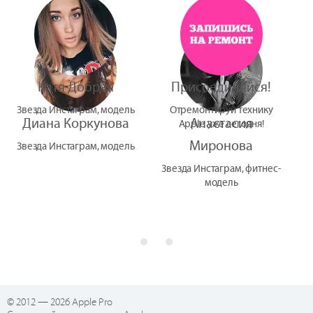
УтУба
Катя Добрая
Присоединяйся!
Звезда Инстаграм, модель
Отремонтируй технику
Диана Коркунова
Анастасия
Apple уже сегодня!
Миронова
Звезда Инстаграм, модель
Звезда Инстаграм, фитнес-
модель
© 2012 — 2026 Apple Pro