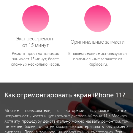
Экспресс-ремонт
Оригинальные запчасти
от 15 минут
Ремонт простых поломок
В нашем сервисе используются
занимает 15 минут, более
оригинальные запчасти от
сложных несколько часов.
iReplace.ru.
Как отремонтировать экран iPhone 11?
Многие пользователи, с которыми случилась данная
неприятность, часто ищут «ремонт дисплея Айфона 11 в Москве».
Хотя эту процедуру действительно можно назвать ремонтом, тем
не менее, более точно ее можно охарактеризовать как «замена
дисплея». Дело в том, что на современных смартфонах Эпл —