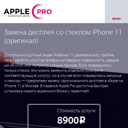
МЕНЮ
Замена дисплея со стеклом iPhone 11
(оригинал)
Достаточно крупный экран Айфона 11, размером в 6,1 дюйма,
легко разбить упустив телефон на твердую поверхность, ударив
им об угол, или попросту сильно прижав. Если повредилось
только стекло, его можно заменить отдельно (смотрите
соответствующую услугу), но в случае если повредилась матрица
и сенсор — предлагаем замену оригинального дисплея в сборе на
iPhone 11 в Москве. В сервисе Apple Pro доступна быстрая
установка нового экранного блока с гарантией.
Стоимость услуги:
8900
Р