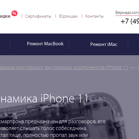
Вернадского
идки
Сертификаты
Юрлицам
Контакты
+7 (4
Ремонт
MacBook
Ремонт
iMac
Замена или ремонт внутренних компонентов iPhone 11
—
намика iPhone 11
мартфона предназначен для разговоров, его
озволяет слышать голос собеседника,
тал тише, полностью пропал звук или