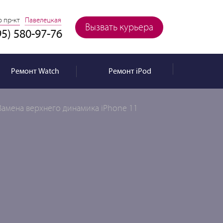
 пр-кт
Павелецкая
Вызвать курьера
95) 580-97-76
Ремонт
Watch
Ремонт
iPod
Замена верхнего динамика iPhone 11