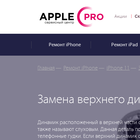
Ск
Акции
Ремонт
iPhone
Ремонт
iPad
Главная
—
Ремонт iPhone
—
iPhone 11
—
Замена верхнего ди
Динамик расположенный в верхней части с
также называют слуховым. Данная деталь п
телефонные гудки. Если верхний динамик с