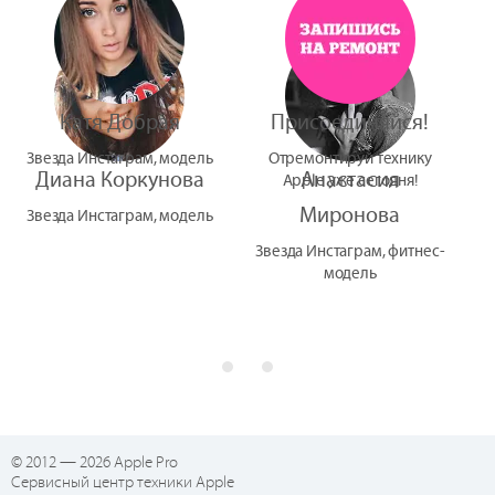
Катя Добрая
Присоединяйся!
Звезда Инстаграм, модель
Отремонтируй технику
Диана Коркунова
Анастасия
Apple уже сегодня!
Миронова
Звезда Инстаграм, модель
Звезда Инстаграм, фитнес-
модель
© 2012 — 2026 Apple Pro
Сервисный центр техники Apple