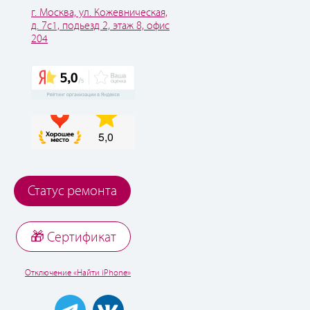
г. Москва, ул. Кожевническая,
д. 7с1, подьезд 2, этаж 8, офис
204
Статус ремонта
🎁 Cертификат
Отключение «Найти iPhone»