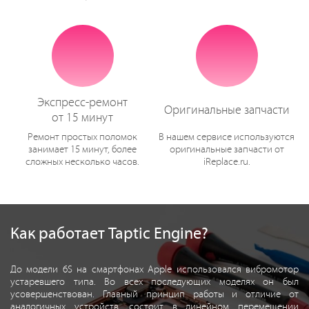
Экспресс-ремонт
Оригинальные запчасти
от 15 минут
Ремонт простых поломок
В нашем сервисе используются
занимает 15 минут, более
оригинальные запчасти от
сложных несколько часов.
iReplace.ru.
Как работает Taptic Engine?
До модели 6S на смартфонах Apple использовался вибромотор
устаревшего типа. Во всех последующих моделях он был
усовершенствован. Главный принцип работы и отличие от
аналогичных устройств, состоит в линейном перемещении