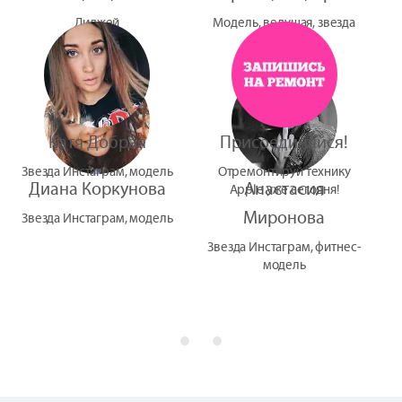
Диджей
Модель, ведущая, звезда
УтУба
Катя Добрая
Присоединяйся!
Звезда Инстаграм, модель
Отремонтируй технику
Диана Коркунова
Анастасия
Apple уже сегодня!
Миронова
Звезда Инстаграм, модель
Звезда Инстаграм, фитнес-
модель