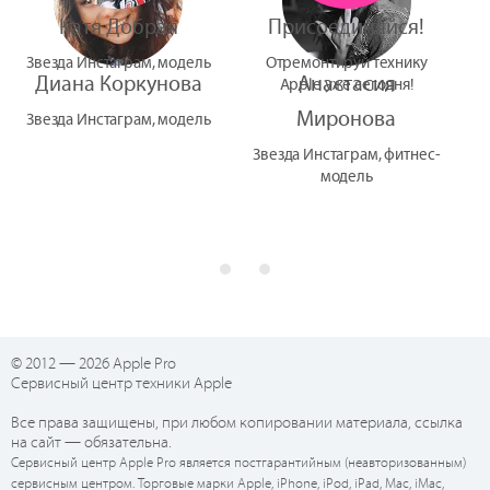
Катя Добрая
Присоединяйся!
Звезда Инстаграм, модель
Отремонтируй технику
Диана Коркунова
Анастасия
Apple уже сегодня!
Миронова
Звезда Инстаграм, модель
Звезда Инстаграм, фитнес-
модель
© 2012 — 2026 Apple Pro
Сервисный центр техники Apple
Все права защищены, при любом копировании материала, ссылка
на сайт — обязательна.
Сервисный центр Apple Pro является постгарантийным (неавторизованным)
сервисным центром. Торговые марки Apple, iPhone, iPod, iPad, Mac, iMac,