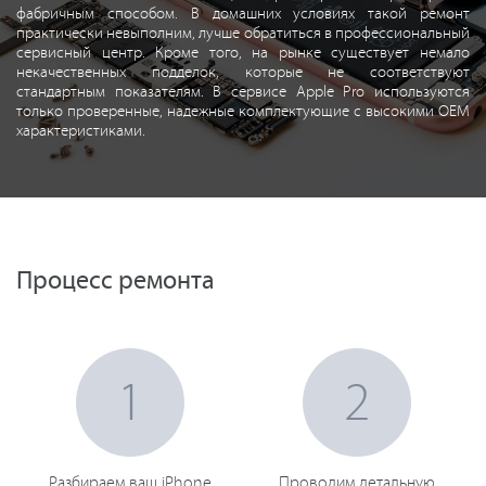
фабричным способом. В домашних условиях такой ремонт
практически невыполним, лучше обратиться в профессиональный
сервисный центр. Кроме того, на рынке существует немало
некачественных подделок, которые не соответствуют
стандартным показателям. В сервисе Apple Pro используются
только проверенные, надежные комплектующие с высокими OEM
характеристиками.
Процесс ремонта
1
2
Разбираем ваш iPhone
Проводим детальную