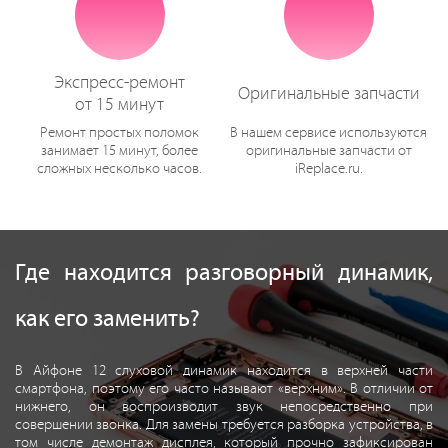
Экспресс-ремонт
Оригинальные запчасти
от 15 минут
Ремонт простых поломок
В нашем сервисе используются
занимает 15 минут, более
оригинальные запчасти от
сложных несколько часов.
iReplace.ru.
Где находится разговорный динамик,
как его заменить?
В Айфоне 12 слуховой динамик находится в верхней части
смартфона, поэтому его часто называют «верхним». В отличии от
нижнего, он воспроизводит звук непосредственно при
совершении звонка. Для замены требуется разборка устройства, в
том числе демонтаж дисплея, который прочно зафиксирован