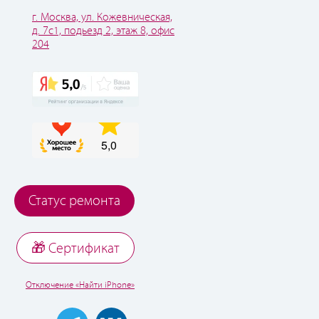
г. Москва, ул. Кожевническая,
д. 7с1, подьезд 2, этаж 8, офис
204
Статус ремонта
🎁 Cертификат
Отключение «Найти iPhone»