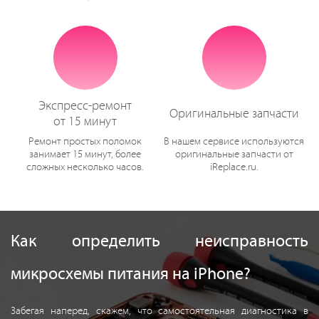
Экспресс-ремонт
Оригинальные запчасти
от 15 минут
Ремонт простых поломок
В нашем сервисе используются
занимает 15 минут, более
оригинальные запчасти от
сложных несколько часов.
iReplace.ru.
Как определить неисправность
микросхемы питания на iPhone?
Забегая наперед, скажем, что самостоятельная диагностика в