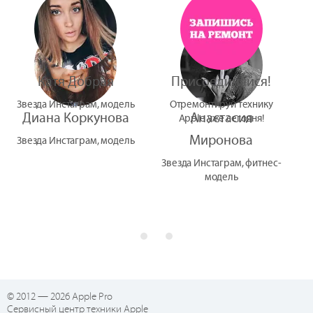
УтУба
Катя Добрая
Присоединяйся!
Звезда Инстаграм, модель
Отремонтируй технику
Диана Коркунова
Анастасия
Apple уже сегодня!
Миронова
Звезда Инстаграм, модель
Звезда Инстаграм, фитнес-
модель
© 2012 — 2026 Apple Pro
Сервисный центр техники Apple