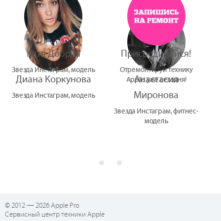
Катя Добрая
Присоединяйся!
Звезда Инстаграм, модель
Отремонтируй технику
Диана Коркунова
Анастасия
Apple уже сегодня!
Миронова
Звезда Инстаграм, модель
Звезда Инстаграм, фитнес-
модель
© 2012 — 2026 Apple Pro
Сервисный центр техники Apple