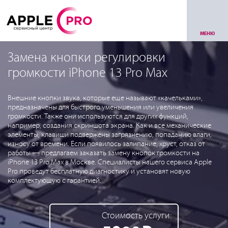
МЕНЮ
Замена кнопки регулировки
громкости iPhone 13 Pro Max
Внешние кнопки звука, которые еще называют «качельками»,
предназначены для быстрого уменьшения или увеличения
громкости. Также они используются для других функций,
например, создания скриншота экрана. Как и все механические
элементы, клавиши подвержены загрязнению, попаданию влаги,
износу от времени. Если появилось залипание, хруст, отказ от
работы — предлагаем заказать замену кнопок громкости на
iPhone 13 Pro Max в Москве. Специалисты нашего сервиса Apple
Pro проведут бесплатную диагностику и установят новую
комплектующую с гарантией.
Стоимость услуги: