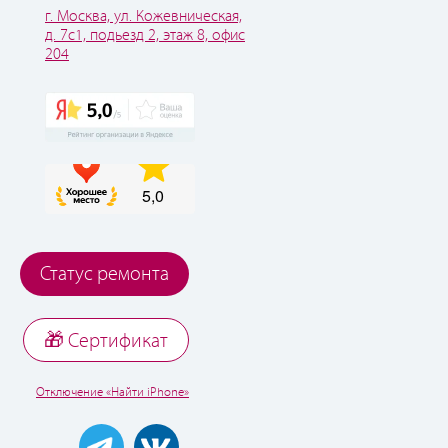
г. Москва, ул. Кожевническая,
д. 7с1, подьезд 2, этаж 8, офис
204
Статус ремонта
🎁 Cертификат
Отключение «Найти iPhone»