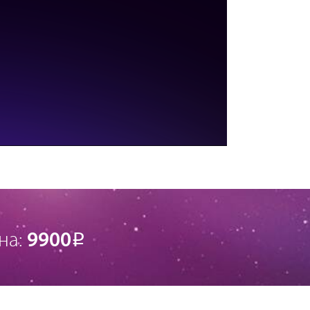
на:
9900
Р