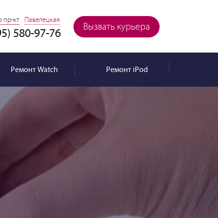
 пр-кт
Павелецкая
Вызвать курьера
95) 580-97-76
Ремонт
Watch
Ремонт
iPod