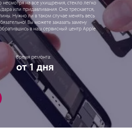
 несмотря на все ухищрения, стекло легко
удара или придавливания. Оно трескается,
пины. Нужно ли в таком случае менять весь
бязательно! Вы можете заказать замену
, обратившись в наш сервисный центр Apple
Время ремонта:
от 1 дня