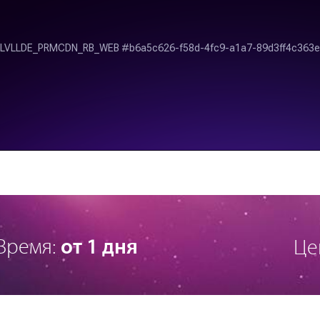
Время:
от 1 дня
Це