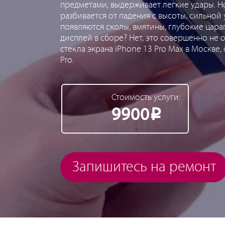
предметами, выдерживает легкие удары. Но
разбивается от падения с высоты, сильной 
появляются сколы, вмятины, глубокие цара
дисплей в сборе? Нет, это совершенно не о
стекла экрана iPhone 13 Pro Max в Москве
Pro.
Стоимость услуги:
9900
Р
Запишитесь на ремонт