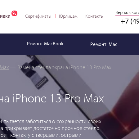
Вернадского
идки
Сертификаты
Юрлицам
Контакты
+7 (4
Ремонт
MacBook
Ремонт
iMac
 Max
—
Замена стекла экрана iPhone 13 Pro Max
на iPhone 13 Pro Max
 пытается заботиться о сохранности своих
на прикрывает достаточно прочное стекло
тоит контакту с твердыми, острыми