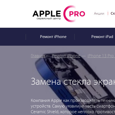
Ск
Акции
Ремонт
iPhone
Ремонт
iPad
Главная
—
Ремонт iPhone
—
iPhone 13 Pro
Замена стекла экра
Компания Apple как производитель техники
устройств. Самую уязвимую часть смартфо
Ceramic Shield, которое неплохо противос