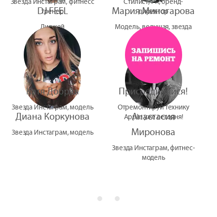
Звезда Инстаграм, фитнесс
Стилист, PR, бренд-
DJ FEEL
Мария Миногарова
тренер
директор
Диджей
Модель, ведущая, звезда
УтУба
Катя Добрая
Присоединяйся!
Звезда Инстаграм, модель
Отремонтируй технику
Диана Коркунова
Анастасия
Apple уже сегодня!
Миронова
Звезда Инстаграм, модель
Звезда Инстаграм, фитнес-
модель