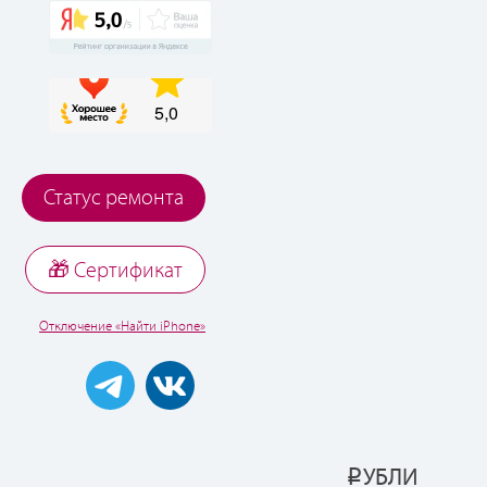
Статус ремонта
🎁 Cертификат
Отключение «Найти iPhone»
УБЛИ
Р