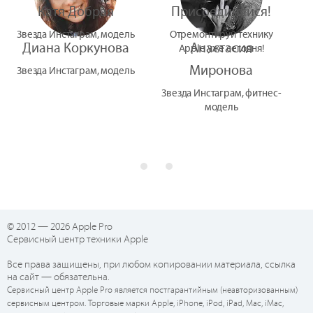
Катя Добрая
Присоединяйся!
Звезда Инстаграм, модель
Отремонтируй технику
Диана Коркунова
Анастасия
Apple уже сегодня!
Миронова
Звезда Инстаграм, модель
Звезда Инстаграм, фитнес-
модель
© 2012 — 2026 Apple Pro
Сервисный центр техники Apple
Все права защищены, при любом копировании материала, ссылка
на сайт — обязательна.
Сервисный центр Apple Pro является постгарантийным (неавторизованным)
сервисным центром. Торговые марки Apple, iPhone, iPod, iPad, Mac, iMac,