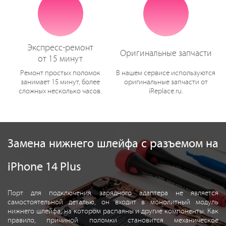
Экспресс-ремонт
Оригинальные запчасти
от 15 минут
Ремонт простых поломок
В нашем сервисе используются
занимает 15 минут, более
оригинальные запчасти от
сложных несколько часов.
iReplace.ru.
Замена нижнего шлейфа с разъемом на
iPhone 14 Plus
Порт для подключения зарядного адаптера не является
самостоятельной деталью, он входит в монолитный модуль
нижнего шлейфа, на котором распаяны и другие компоненты. Как
правило, причиной поломки становится механическое