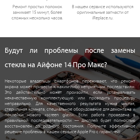
Ремонт простых поломок
В нашем сервисе используются
занимает 15 минут, более
оригинальные запчасти от
сложных несколько часов.
iReplace.ru.
Будут ли проблемы после замены
стекла на Айфоне 14 Про Макс?
Некоторые владельцы смартфонов переживают, что ремонт
экрана может привести к каким-либо неприятным последствиям.
Это действительно может произойти, если устанавливать
некачественную комплектующую или проводить процедуру
неправильно. Для качественного результата нужна чистая,
стерильная комната, специальное оборудование для демонтажа и
поклейки нового «screen glass». Если работа проведена в
правильной последовательности — дисплей будет полностью
восстановлен до родного состояния. Получите эффективное
решение проблемы в нашем сервисе Apple Pro с гарантией!