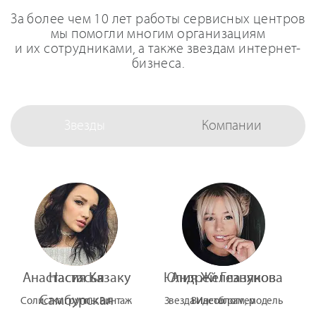
За более чем 10 лет работы сервисных центров
мы помогли многим организациям
и их сотрудниками, а также звездам интернет-
бизнеса.
Звезды
Компании
Анастасия Казаку
Настасья
Юлия Железнякова
Андрей Глазунов
Самбурская
Солистка группы Винтаж
Звезда Инстаграм, модель
Видеоблоггер