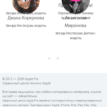
Катя Добрая
Присоединяйся!
Звезда Инстаграм, модель
Отремонтируй технику
Диана Коркунова
Анастасия
Apple уже сегодня!
Миронова
Звезда Инстаграм, модель
Звезда Инстаграм, фитнес-
модель
© 2012 — 2026 Apple Pro
Сервисный центр техники Apple
Все права защищены, при любом копировании материала, ссылка
на сайт — обязательна.
Сервисный центр Apple Pro является постгарантийным (неавторизованным)
сервисным центром. Торговые марки Apple, iPhone, iPod, iPad, Mac, iMac,