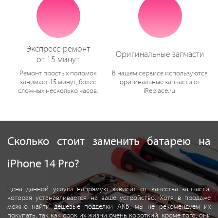
Экспресс-ремонт
Оригинальные запчасти
от 15 минут
Ремонт простых поломок
В нашем сервисе используются
занимает 15 минут, более
оригинальные запчасти от
сложных несколько часов.
iReplace.ru.
Сколько стоит заменить батарею на
iPhone 14 Pro?
Цена данной услуги напрямую зависит от качества запчасти,
которая устанавливается на ваше устройство. Хотя в продаже
можно найти дешевые подделки АКБ, мы не рекомендуем их
покупать, так как срок их жизни очень короткий, кроме того, они