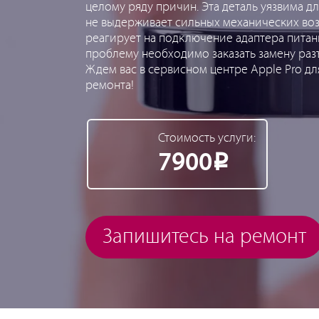
целому ряду причин. Эта деталь уязвима дл
не выдерживает сильных механических воз
реагирует на подключение адаптера питания
проблему необходимо заказать замену разъ
Ждем вас в сервисном центре Apple Pro д
ремонта!
Стоимость услуги:
7900
Р
Запишитесь на ремонт