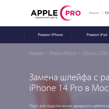
Ск
Акции
Ремонт
iPhone
Ремонт
iPad
Главная
—
Ремонт iPhone
—
iPhone 14 Pro
Замена шлейфа с р
iPhone 14 Pro в Мо
Порт для подключения зарядного кабеля н