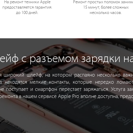
На ремонт техники Apple
Ремонт простых поломок заним
предоставляется гарантия:
15 минут, более сложных
до 100 дней.
несколько часов.
йф с разъемом зарядки на 
ся широкий шлейф, на котором распаяно несколько важн
а находятся мелкие контакты, которые нередко ломают
е поступает и смартфон перестает заряжаться. Услуга з
ремонта в нашем сервисе Apple Pro вполне доступна, предо