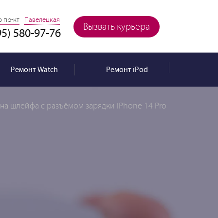
 пр-кт
Павелецкая
Вызвать курьера
95) 580-97-76
Ремонт
Watch
Ремонт
iPod
на шлейфа с разъёмом зарядки iPhone 14 Pro