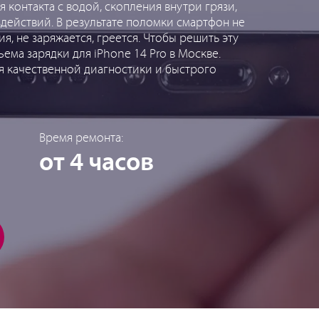
я контакта с водой, скопления внутри грязи,
действий. В результате поломки смартфон не
, не заряжается, греется. Чтобы решить эту
ема зарядки для iPhone 14 Pro в Москве.
ля качественной диагностики и быстрого
Время ремонта:
от 4 часов