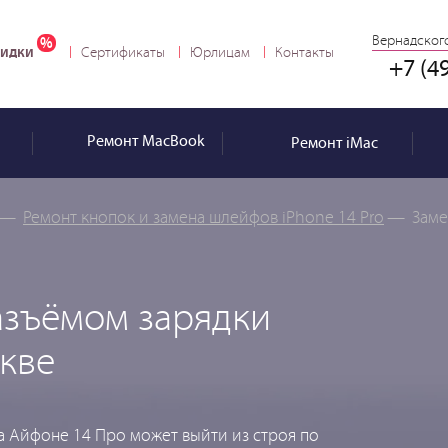
Вернадского
идки
Сертификаты
Юрлицам
Контакты
+7 (4
Ремонт
MacBook
Ремонт
iMac
—
Ремонт кнопок и замена шлейфов iPhone 14 Pro
—
Заме
азъёмом зарядки
скве
а Айфоне 14 Про может выйти из строя по