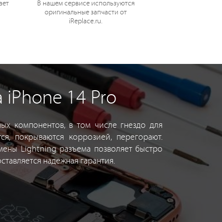
ает
В нашем сервисе используются
оригинальные запчасти от
iReplace.ru.
iPhone 14 Pro
ых компонентов, в том числе гнездо для
ся, покрываются коррозией, перегорают.
амены Lightning разъема позволяет быстро
ставляется надежная гарантия.