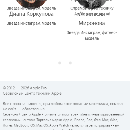
Звезда Инстаграм, модель
Отремонтируй технику
Диана Коркунова
Анастасия
Apple уже сегодня!
Миронова
Звезда Инстаграм, модель
Звезда Инстаграм, фитнес-
модель
© 2012 — 2026 Apple Pro
Сервисный центр техники Apple
Все права защищены, при любом копировании материала, ссылка
на сайт — обязательна.
Сервисный центр Apple Pro является постгарантийным (неавторизованным)
сервисным центром. Торговые марки Apple, iPhone, iPod, iPad, Mac, iMac,
iTunes, MacBook, iOS, Mac OS, Apple Watch являются зарегистрированным