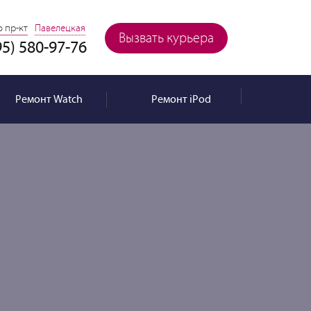
 пр-кт
Павелецкая
Вызвать курьера
95) 580-97-76
Ремонт
Watch
Ремонт
iPod