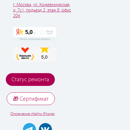
г. Москва, ул. Кожевническая,
д. 7с1, подьезд 2, этаж 8, офис
204
Статус ремонта
🎁 Cертификат
Отключение «Найти iPhone»