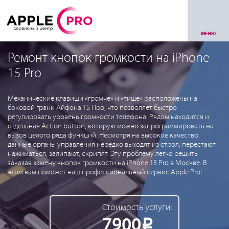
МЕНЮ
Ремонт кнопок громкости на iPhone
15 Pro
Механические клавиши «громче» и «тише» расположены на
боковой грани Айфона 15 Про, что позволяет быстро
регулировать уровень громкости телефона. Рядом находится и
отдельная Action button, которую можно запрограммировать на
вызов целого ряда функций. Несмотря на высокое качество,
данные органы управления нередко выходят из строя, перестают
нажиматься, залипают, скрипят. Эту проблему легко решить
заказав замену кнопок громкости на iPhone 15 Pro в Москве. В
этом вам поможет наш профессиональный сервис Apple Pro!
Стоимость услуги:
7900
Р