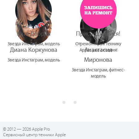
Катя Добрая
Присоединяйся!
Звезда Инстаграм, модель
Отремонтируй технику
Диана Коркунова
Анастасия
Apple уже сегодня!
Миронова
Звезда Инстаграм, модель
Звезда Инстаграм, фитнес-
модель
© 2012 — 2026 Apple Pro
Сервисный центр техники Apple