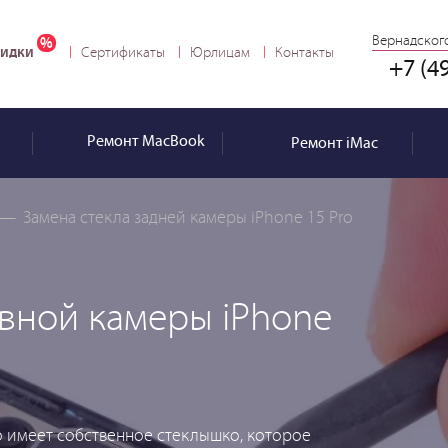
Вернадского
идки
Сертификаты
Юрлицам
Контакты
+7 (4
Ремонт
MacBook
Ремонт
iMac
—
Замена стекла задней камеры iPhone 15 Pro
овной камеры iPhone
 имеет собственное стеклышко, которое