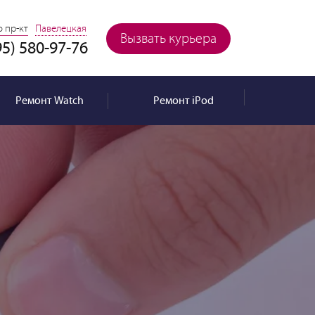
 пр-кт
Павелецкая
Вызвать курьера
95) 580-97-76
Ремонт
Watch
Ремонт
iPod