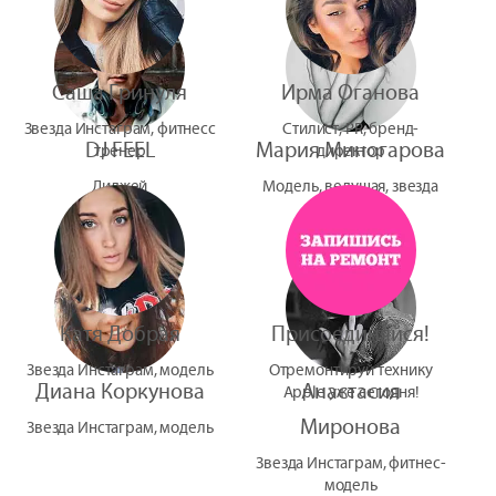
Саша Гринуля
Ирма Оганова
Звезда Инстаграм, фитнесс
Стилист, PR, бренд-
DJ FEEL
Мария Миногарова
тренер
директор
Диджей
Модель, ведущая, звезда
УтУба
Катя Добрая
Присоединяйся!
Звезда Инстаграм, модель
Отремонтируй технику
Диана Коркунова
Анастасия
Apple уже сегодня!
Миронова
Звезда Инстаграм, модель
Звезда Инстаграм, фитнес-
модель