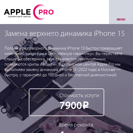
МЕНЮ
Замена верхнего динамика iPhone 15
Поломка разговорного динамика iPhone 15 быстро превращает
новенький смартфон в бесполезную «звонилку». Вы перестаёте
слышать собеседника, звук становится приглушённым,
появляются хрипы и помехи. В сервисном центре Apple Pro мы
выполняем замену динамика iPhone 15 (2023 года) в Москве —
быстро, с гарантией до 100 дней и бесплатной диагностикой.
Стоимость услуги:
7900
Р
Время ремонта: