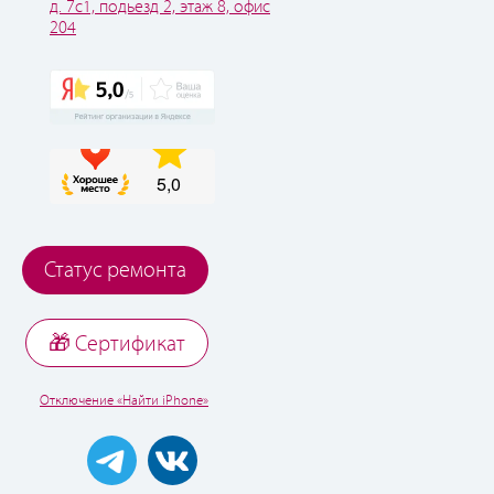
д. 7с1, подьезд 2, этаж 8, офис
204
Статус ремонта
🎁 Cертификат
Отключение «Найти iPhone»