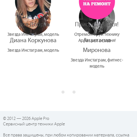
Катя Добрая
Присоединяйся!
Звезда Инстаграм, модель
Отремонтируй технику
Диана Коркунова
Анастасия
Apple уже сегодня!
Миронова
Звезда Инстаграм, модель
Звезда Инстаграм, фитнес-
модель
© 2012 — 2026 Apple Pro
Сервисный центр техники Apple
Все права защищены, при любом копировании материала, ссылка