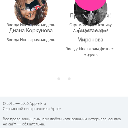
Катя Добрая
Присоединяйся!
Звезда Инстаграм, модель
Отремонтируй технику
Диана Коркунова
Анастасия
Apple уже сегодня!
Миронова
Звезда Инстаграм, модель
Звезда Инстаграм, фитнес-
модель
© 2012 — 2026 Apple Pro
Сервисный центр техники Apple
Все права защищены, при любом копировании материала, ссылка
на сайт — обязательна.