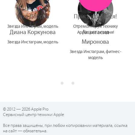
Катя Добрая
Присоединяйся!
Звезда Инстаграм, модель
Отремонтируй технику
Диана Коркунова
Анастасия
Apple уже сегодня!
Миронова
Звезда Инстаграм, модель
Звезда Инстаграм, фитнес-
модель
© 2012 — 2026 Apple Pro
Сервисный центр техники Apple
Все права защищены, при любом копировании материала, ссылка
на сайт — обязательна.