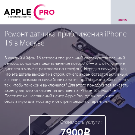
МЕНЮ
Ремонт датчика приближения iPhone
16 в Москве
В каждый Айфон 16 встроен специальный светочувствительный
сенсор, основное предназначение которого — это отключение
дисплея в момент разговора по телефону. Нередко случается так,
что эта деталь выходит из строя, отчего экран остается активным,
а значит, возможны случайные нажатия при общении. Как сделать
так, чтобы тачскрин выключался? Для этого понадобится заказать
замену датчика отключения дисплея на iPhone 16 в Москве.
Посетите наш сервисный центр Apple Pro, где вы получите
бесплатную диагностику и быстрый ремонт с гарантией!
Стоимость услуги:
7900
Р