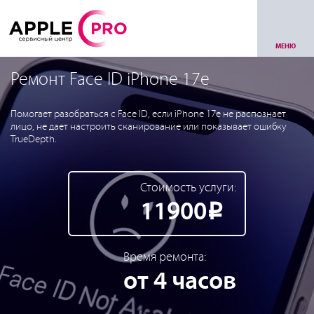
МЕНЮ
Ремонт Face ID iPhone 17e
Помогает разобраться с Face ID, если iPhone 17e не распознает
лицо, не дает настроить сканирование или показывает ошибку
TrueDepth.
Стоимость услуги:
11900
Р
Время ремонта:
от 4 часов