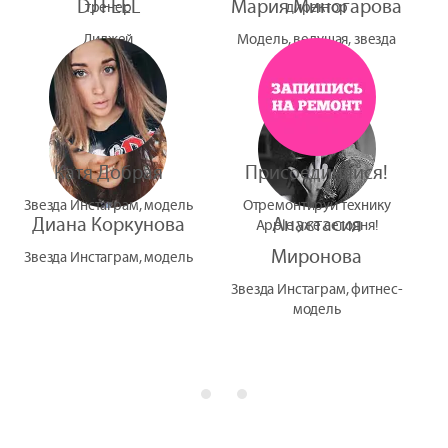
DJ FEEL
Мария Миногарова
тренер
директор
Диджей
Модель, ведущая, звезда
УтУба
Катя Добрая
Присоединяйся!
Звезда Инстаграм, модель
Отремонтируй технику
Диана Коркунова
Анастасия
Apple уже сегодня!
Миронова
Звезда Инстаграм, модель
Звезда Инстаграм, фитнес-
модель