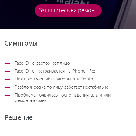
Запишитесь на ремонт
Симптомы
Face ID не распознает лицо;
Face ID не настраивается на iPhone 17e;
Появляется ошибка камеры TrueDepth;
Разблокировка по лицу работает нестабильно;
Проблема появилась после падения, влаги или
ремонта экрана.
Решение