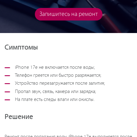
Запишитесь на ремонт
Симптомы
iPhone 17e не включается после воды;
Телефон греется или быстро разряжается;
Устройство перезагружается после залития;
Пропал звук, связь, камера или зарядка;
На плате есть следы влаги или окислы.
Решение
Ремонт после попадания воды iPhone 17e выполняется после