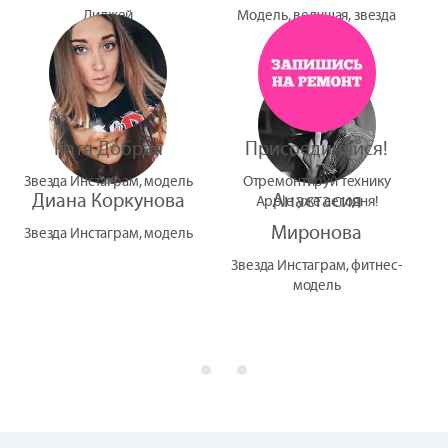
Диджей
Модель, ведущая, звезда
УтУба
Катя Добрая
Присоединяйся!
Звезда Инстаграм, модель
Отремонтируй технику
Диана Коркунова
Анастасия
Apple уже сегодня!
Миронова
Звезда Инстаграм, модель
Звезда Инстаграм, фитнес-
модель