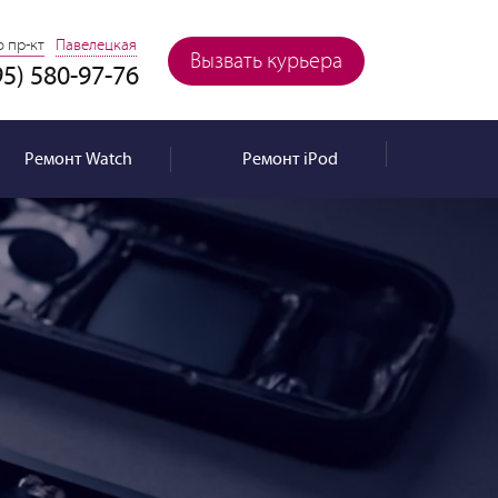
 пр-кт
Павелецкая
Вызвать курьера
95) 580-97-76
Ремонт
Watch
Ремонт
iPod