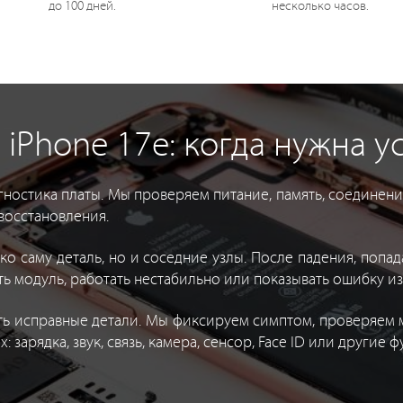
до 100 дней.
несколько часов.
iPhone 17e: когда нужна у
ностика платы. Мы проверяем питание, память, соединен
восстановления.
о саму деталь, но и соседние узлы. После падения, попа
ь модуль, работать нестабильно или показывать ошибку из
ять исправные детали. Мы фиксируем симптом, проверяем 
 зарядка, звук, связь, камера, сенсор, Face ID или другие 