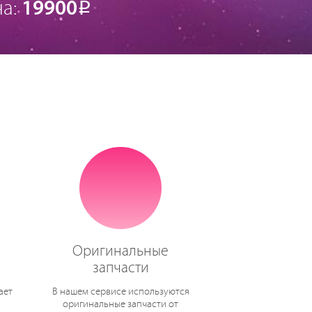
на:
19900
Р
Оригинальные
запчасти
ает
В нашем сервисе используются
оригинальные запчасти от