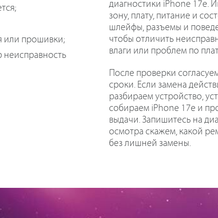
диагностики iPhone 17e.
тся;
зону, плату, питание и со
шлейфы, разъемы и поведе
чтобы отличить неисправн
я или прошивки;
влаги или проблем по плат
ю неисправность
После проверки согласуем
сроки. Если замена дейст
разбираем устройство, ус
собираем iPhone 17e и пр
выдачи. Запишитесь на диа
осмотра скажем, какой ре
без лишней замены.