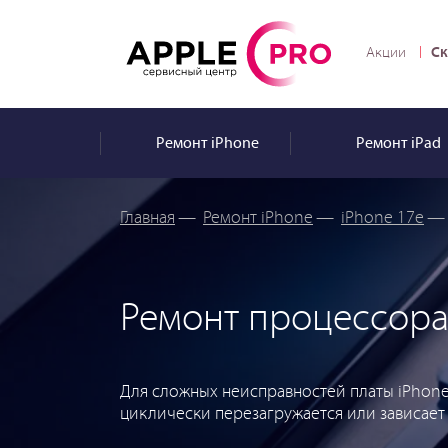
Ск
Акции
Ремонт
iPhone
Ремонт
iPad
Главная
—
Ремонт iPhone
—
iPhone 17e
—
Ремонт процессора
Для сложных неисправностей платы iPhone 
циклически перезагружается или зависает 