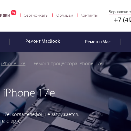
Вернадского
идки
Сертификаты
Юрлицам
Контакты
+7 (4
Ремонт
MacBook
Ремонт
iMac
iPhone 17e
—
Ремонт процессора iPhone 17e
 iPhone 17e
17e, когда телефон не загружается,
на старте.