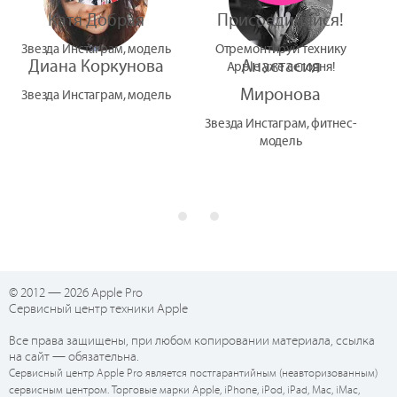
Катя Добрая
Присоединяйся!
Звезда Инстаграм, модель
Отремонтируй технику
Диана Коркунова
Анастасия
Apple уже сегодня!
Миронова
Звезда Инстаграм, модель
Звезда Инстаграм, фитнес-
модель
© 2012 — 2026 Apple Pro
Сервисный центр техники Apple
Все права защищены, при любом копировании материала, ссылка
на сайт — обязательна.
Сервисный центр Apple Pro является постгарантийным (неавторизованным)
сервисным центром. Торговые марки Apple, iPhone, iPod, iPad, Mac, iMac,