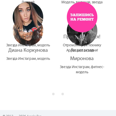
Диджей
Модель, ведущая, звезда
УтУба
Катя Добрая
Присоединяйся!
Звезда Инстаграм, модель
Отремонтируй технику
Диана Коркунова
Анастасия
Apple уже сегодня!
Миронова
Звезда Инстаграм, модель
Звезда Инстаграм, фитнес-
модель