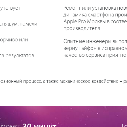
утствует
Ремонт или установка нов
динамика смартфона прои
Apple Pro Москвы в соотв
сть шум, помехи
производителя.
борчиво или
Опытные инженеры выполн
вернут айфон в исправном
качество сервиса приятно 
ла результатов.
озионный процесс, а также механическое воздействие –
Время:
30 минут