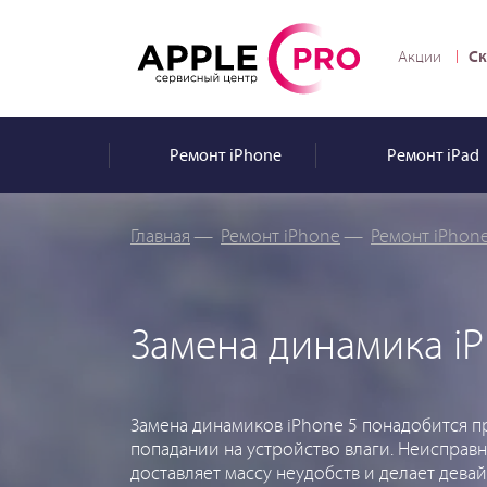
Ск
Акции
Ремонт
iPhone
Ремонт
iPad
Главная
—
Ремонт iPhone
—
Ремонт iPhone
Замена динамика iP
Замена динамиков iPhone 5 понадобится 
попадании на устройство влаги. Неисправ
доставляет массу неудобств и делает дев