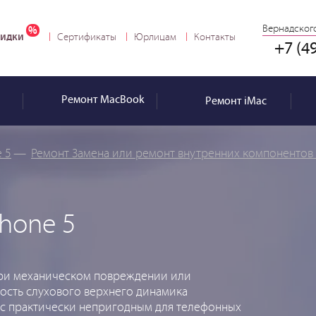
Вернадского
идки
Сертификаты
Юрлицам
Контакты
+7 (4
Ремонт
MacBook
Ремонт
iMac
 5
—
Ремонт Замена или ремонт внутренних компонентов 
hone 5
при механическом повреждении или
ность слухового верхнего динамика
айс практически непригодным для телефонных