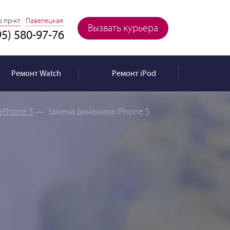
 пр-кт
Павелецкая
Вызвать курьера
95) 580-97-76
Ремонт
Watch
Ремонт
iPod
iPhone 5
—
Замена динамика iPhone 5