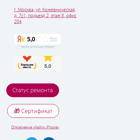
г. Москва, ул. Кожевническая,
д. 7с1, подьезд 2, этаж 8, офис
204
Статус ремонта
🎁 Cертификат
Отключение «Найти iPhone»