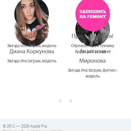
УтУба
Катя Добрая
Присоединяйся!
Звезда Инстаграм, модель
Отремонтируй технику
Диана Коркунова
Анастасия
Apple уже сегодня!
Миронова
Звезда Инстаграм, модель
Звезда Инстаграм, фитнес-
модель
© 2012 — 2026 Apple Pro